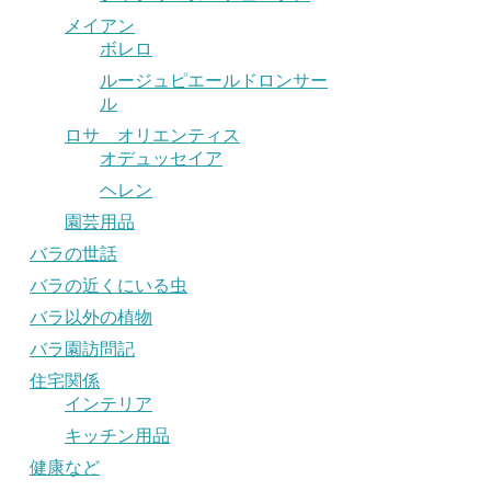
メイアン
ボレロ
ルージュピエールドロンサー
ル
ロサ オリエンティス
オデュッセイア
ヘレン
園芸用品
バラの世話
バラの近くにいる虫
バラ以外の植物
バラ園訪問記
住宅関係
インテリア
キッチン用品
健康など