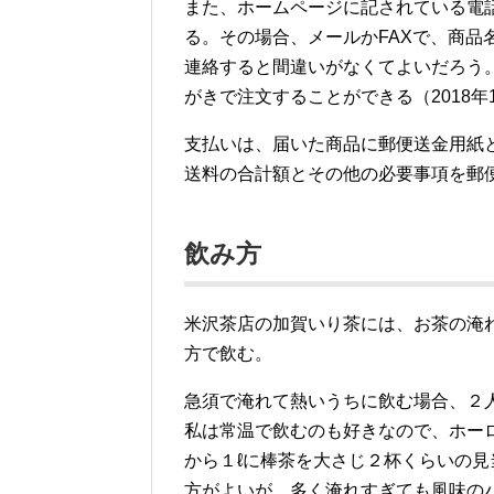
また、ホームページに記されている電話
る。その場合、メールかFAXで、商品
連絡すると間違いがなくてよいだろう
がきで注文することができる（2018年
支払いは、届いた商品に郵便送金用紙
送料の合計額とその他の必要事項を郵
飲み方
米沢茶店の加賀いり茶には、お茶の淹
方で飲む。
急須で淹れて熱いうちに飲む場合、２人
私は常温で飲むのも好きなので、ホーロ
から１ℓに棒茶を大さじ２杯くらいの
方がよいが、多く淹れすぎても風味の