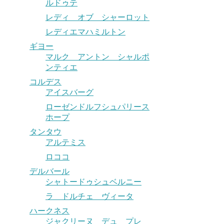
ルドゥテ
レディ オブ シャーロット
レディエマハミルトン
ギヨー
マルク アントン シャルポ
ンティエ
コルデス
アイスバーグ
ローゼンドルフシュパリース
ホープ
タンタウ
アルテミス
ロココ
デルバール
シャトードゥシュベルニー
ラ ドルチェ ヴィータ
ハークネス
ジャクリーヌ デュ プレ