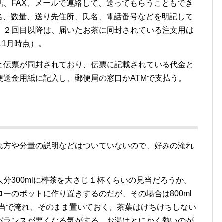
、FAX、メールで連絡して、送ってもらうこともでき
名、数量、送り先住所、氏名、電話番号などを明記して
。２回目以降は、届いたお茶に同封されている注文用は
11月時点）。
と伝票が同封されており、伝票に記載されている代金と
便送金用紙に記入し、郵便局の窓口かATMで支払う。
れ方や分量の説明などはついていないので、好みの淹れ
分300mlに棒茶を大さじ１杯くらいの見当だろうか。
ーのポットに作り置きするのだが、その場合は800ml
見当で淹れ、そのまま置いておく。茶葉はけちけちしない
バランスが悪くなる気がする。お湯はとにかく熱いのが