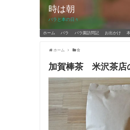
時は朝
バラと本の日々
ホーム
バラ
バラ園訪問記
お出かけ
ホーム
食
加賀棒茶 米沢茶店