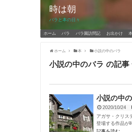
時は朝
バラと本の日々
ホーム
バラ
バラ園訪問記
お出かけ
ホーム
本
小説の中のバラ
小説の中のバラ の記事
小説の中
2020/10/24
アガサ・クリス
登場する作品が時
記事を読む