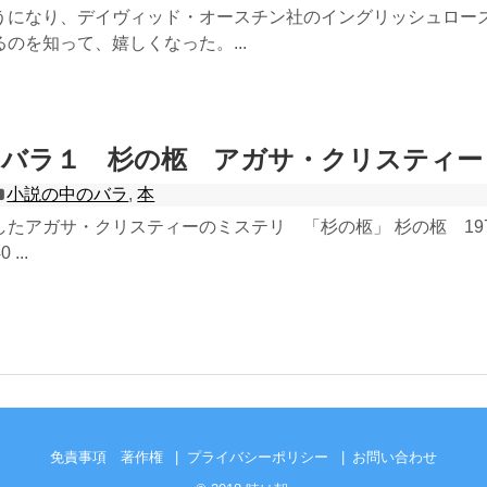
うになり、デイヴィッド・オースチン社のイングリッシュロー
のを知って、嬉しくなった。...
のバラ１ 杉の柩 アガサ・クリスティー
小説の中のバラ
,
本
たアガサ・クリスティーのミステリ 「杉の柩」 杉の柩 197
...
免責事項 著作権
プライバシーポリシー
お問い合わせ