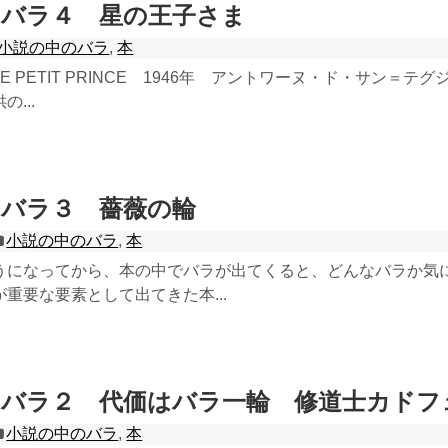
のバラ４ 星の王子さま
小説の中のバラ
,
本
 PETIT PRINCE 1946年 アントワーヌ・ド・サン＝テ
...
のバラ３ 薔薇の輪
小説の中のバラ
,
本
うになってから、本の中でバラが出てくると、どんなバラか気
重要な要素として出てきた本...
のバラ２ 代価はバラ一輪 修道士カドフ
小説の中のバラ
,
本