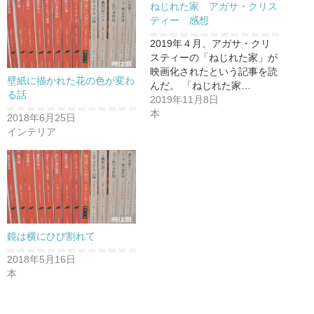
e
す
ねじれた家 アガサ・クリス
r
る
で
に
ティー 感想
共
は
有
ク
2019年４月、アガサ・クリ
(
リ
新
ッ
スティーの「ねじれた家」が
し
ク
映画化されたという記事を読
い
し
壁紙に描かれた花の色が変わ
ウ
て
んだ。 「ねじれた家…
ィ
く
る話
2019年11月8日
ン
だ
ド
さ
本
2018年6月25日
ウ
い
で
(
インテリア
開
新
き
し
ま
い
す
ウ
)
ィ
ン
ド
ウ
で
開
き
鏡は横にひび割れて
ま
す
)
2018年5月16日
本