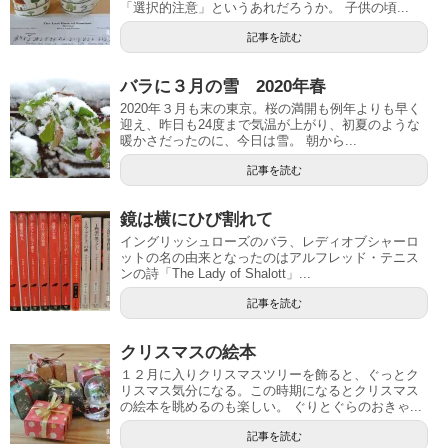
「選択的注意」というあれだろうか。 子供の頃...
記事を読む
バラに３月の雪 2020年春
2020年３月も末の東京。桜の満開も例年よりも早く
迎え、昨日も24度まで気温が上がり、初夏のような
暖かさだったのに、今日は雪。 朝から...
記事を読む
鏡は横にひび割れて
イングリッシュローズのバラ、レディオブシャーロ
ットの名の由来となったのはアルフレッド・テニス
ンの詩「The Lady of Shalott」...
記事を読む
クリスマスの絵本
１２月に入りクリスマスツリーを飾ると、ぐっとク
リスマス気分になる。この時期になるとクリスマス
の絵本を眺めるのも楽しい。 ぐりとぐらのおきゃ...
記事を読む