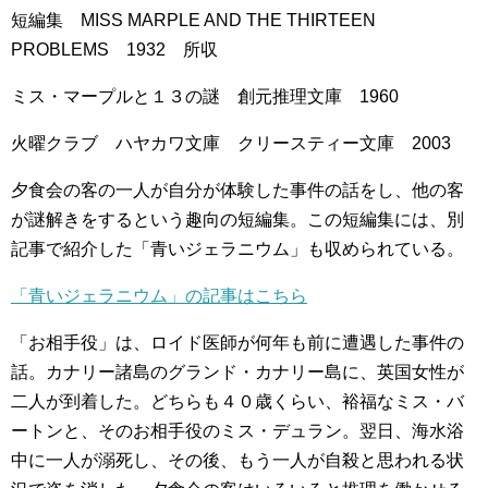
短編集 MISS MARPLE AND THE THIRTEEN
PROBLEMS 1932 所収
ミス・マープルと１３の謎 創元推理文庫 1960
火曜クラブ ハヤカワ文庫 クリースティー文庫 2003
夕食会の客の一人が自分が体験した事件の話をし、他の客
が謎解きをするという趣向の短編集。この短編集には、別
記事で紹介した「青いジェラニウム」も収められている。
「青いジェラニウム」の記事はこちら
「お相手役」は、ロイド医師が何年も前に遭遇した事件の
話。カナリー諸島のグランド・カナリー島に、英国女性が
二人が到着した。どちらも４０歳くらい、裕福なミス・バ
ートンと、そのお相手役のミス・デュラン。翌日、海水浴
中に一人が溺死し、その後、もう一人が自殺と思われる状