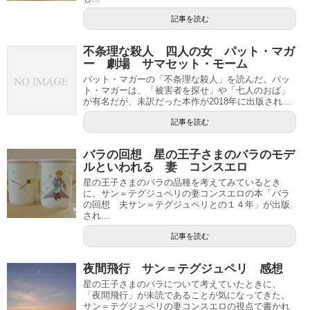
記事を読む
不条理な殺人 四人の女 パット・マガ
ー 劇場 サマセット・モーム
パット・マガーの「不条理な殺人」を読んだ。パッ
ト・マガーは、「被害者を探せ」や「七人のおば」
が有名だが、未訳だった本作が2018年に出版され...
記事を読む
バラの回想 星の王子さまのバラのモデ
ルといわれる 妻 コンスエロ
星の王子さまのバラの品種を考えてみているとき
に、サン＝テグジュペリの妻コンスエロの本「バラ
の回想 夫サン＝テグジュペリとの１４年」が出版
され...
記事を読む
夜間飛行 サン＝テグジュペリ 感想
星の王子さまのバラについて考えていたときに、
「夜間飛行」が未読であることが気になってきた。
サン＝テグジュペリの妻コンスエロの視点で書かれ