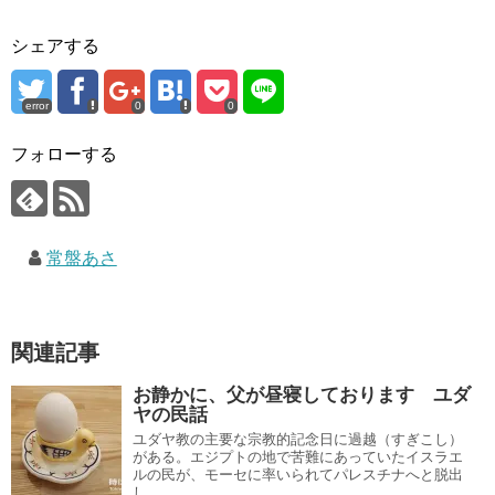
シェアする
error
0
0
フォローする
常盤あさ
関連記事
お静かに、父が昼寝しております ユダ
ヤの民話
ユダヤ教の主要な宗教的記念日に過越（すぎこし）
がある。エジプトの地で苦難にあっていたイスラエ
ルの民が、モーセに率いられてパレスチナへと脱出
し...