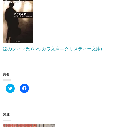
謎のクィン氏 (ハヤカワ文庫―クリスティー文庫)
共有:
ク
F
リ
a
ッ
c
ク
e
し
b
て
o
T
o
w
k
関連
i
で
t
共
t
有