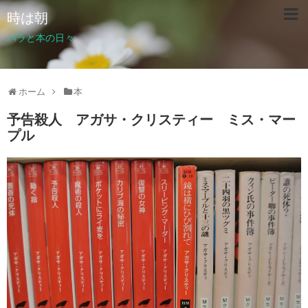
時は朝
バラと本の日々
ホーム
本
予告殺人 アガサ・クリスティー ミス・マー
プル