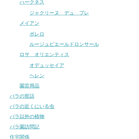
ハークネス
ジャクリーヌ デュ プレ
メイアン
ボレロ
ルージュピエールドロンサール
ロサ オリエンティス
オデュッセイア
ヘレン
園芸用品
バラの世話
バラの近くにいる虫
バラ以外の植物
バラ園訪問記
住宅関係