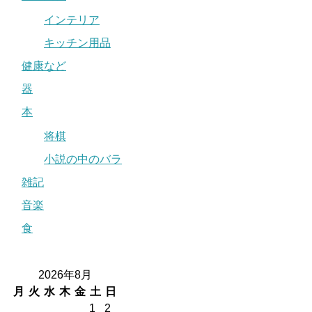
インテリア
キッチン用品
健康など
器
本
将棋
小説の中のバラ
雑記
音楽
食
2026年8月
月
火
水
木
金
土
日
1
2