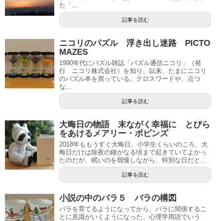
た「...
記事を読む
ニコリのパズル 浮き出し迷路 PICTO
MAZES
1990年代にパズル雑誌「パズル通信ニコリ」（発
行 ニコリ株式会社）を知り、以来、たまにニコリ
のパズル本を買っている。クロスワードや、点つ
な...
記事を読む
大晦日の物語 末ながく幸福に とびら
をあけるメアリー・ポピンズ
2018年ももうすぐ大晦日。小学生くらいのころ、大
晦日だけは除夜の鐘がなる頃まで起きていてよかっ
たのだが、眠いのを我慢しながら、特別な日だと...
記事を読む
小説の中のバラ５ バラの構図
バラを育てるようになってから、バラに関係するこ
とに意識がいくようになった。心理学用語でいう