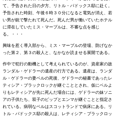
て、予告された日の夕方、リトル・パドックス邸に赴く。
予告された時刻、午後６時３０分になると電気が消え、若
い男が銃で撃たれて死んだ。死んだ男が働いていたホテル
に滞在していたミス・マープルは、不審な点を感じ
る。・・・
興味を惹く導入部から、ミス・マープルの登場、防げなか
った第２、第３の殺人と、なかなか読ませる展開である。
作中で犯行の動機として考えられているのが、資産家の故
ランダル・ゲドラーの遺産の行方である。遺産は、ランダ
ル・ゲドラーの妻ベルの死後、ゲドラーの秘書であったレ
ティシア・ブラックロックが継ぐこととされ、仮にベルよ
りもレティシアが先に死んだ場合には、ゲドラーの妹ソニ
アの子供たち、双子のピップとエンマが継ぐことと指定さ
れている。病弱なベルはスコットランドで病床にある。リ
トル・パドックス邸の殺人は、レティシア・ブラックロッ