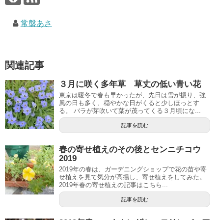
常盤あさ
関連記事
３月に咲く多年草 草丈の低い青い花
東京は暖冬で春も早かったが、先日は雪が振り、強
風の日も多く、穏やかな日がくると少しほっとす
る。 バラが芽吹いて葉が茂ってくる３月頃にな...
記事を読む
春の寄せ植えのその後とセンニチコウ
2019
2019年の春は、ガーデニングショップで花の苗や寄
せ植えを見て気分が高揚し、寄せ植えをしてみた。
2019年春の寄せ植えの記事はこちら...
記事を読む