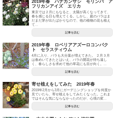
2019年春 ハナカンザシ モリンバ ア
フリカンアイズ エリカ
東京では２月にもなると、太陽が高くなってきて、
春を感じる日も増えてくる。しかし、庭のバラはま
だまだ芽が出たばかりなので、他の植物の花も植え
て...
記事を読む
2019年春 ロベリアアズーロコンパク
ト セラスティウム
4月に入り、バラも大分葉が増えてきた。 ２月３月
は春めいてきたとはいえ、バラの開花が待ち遠し
く、春らしさを求めて他の草花にも目が向く。...
記事を読む
寄せ植えをしてみた 2019年春
2019年2月から3月にガーデニングショップを何度か
見ていたら、寄せ植えをしてみたくなった。これま
ではそんな気にならなかったのだが、心境の変...
記事を読む