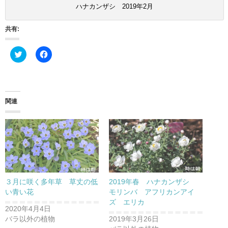
ハナカンザシ 2019年2月
共有:
ク
F
リ
a
ッ
c
ク
e
し
b
て
o
T
o
w
k
関連
i
で
t
共
t
有
e
す
r
る
で
に
共
は
有
ク
(
リ
新
ッ
し
ク
い
し
３月に咲く多年草 草丈の低
2019年春 ハナカンザシ
ウ
て
ィ
く
い青い花
モリンバ アフリカンアイ
ン
だ
ズ エリカ
ド
さ
2020年4月4日
ウ
い
で
(
バラ以外の植物
2019年3月26日
開
新