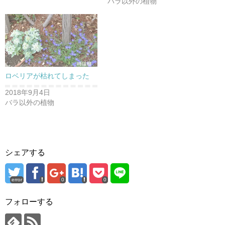
バラ以外の植物
き
し
ま
い
す
ウ
)
ィ
ン
ド
ウ
で
開
き
ま
す
ロベリアが枯れてしまった
)
2018年9月4日
バラ以外の植物
シェアする
error
0
0
フォローする