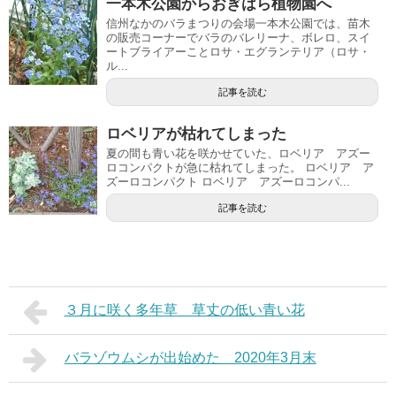
一本木公園からおぎはら植物園へ
信州なかのバラまつりの会場一本木公園では、苗木
の販売コーナーでバラのバレリーナ、ボレロ、スイ
ートブライアーことロサ・エグランテリア（ロサ・
ル...
記事を読む
ロベリアが枯れてしまった
夏の間も青い花を咲かせていた、ロベリア アズー
ロコンパクトが急に枯れてしまった。 ロベリア ア
ズーロコンパクト ロベリア アズーロコンパ...
記事を読む
３月に咲く多年草 草丈の低い青い花
バラゾウムシが出始めた 2020年3月末