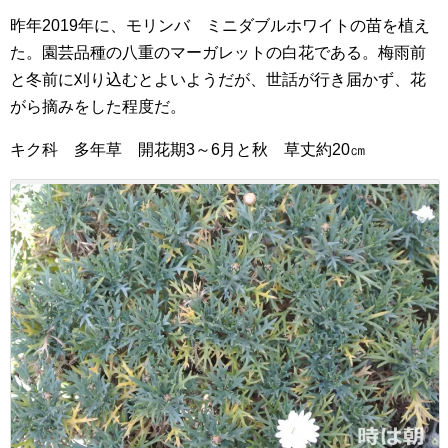
昨年2019年に、モリンバ ミニダブルホワイトの苗を植え
た。園芸品種の八重のマーガレットの白花である。梅雨前
と冬前に刈り込むとよいようだが、世話が行き届かず、花
がら摘みをした程度だ。
キク科 多年草 開花期3～6月と秋 草丈約20㎝