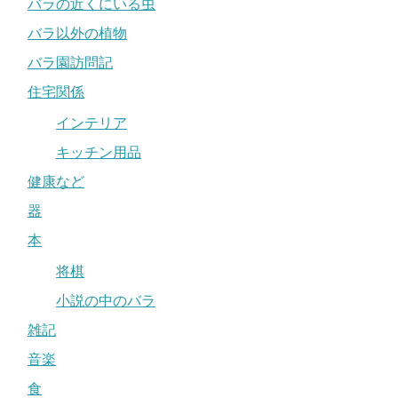
バラの近くにいる虫
バラ以外の植物
バラ園訪問記
住宅関係
インテリア
キッチン用品
健康など
器
本
将棋
小説の中のバラ
雑記
音楽
食