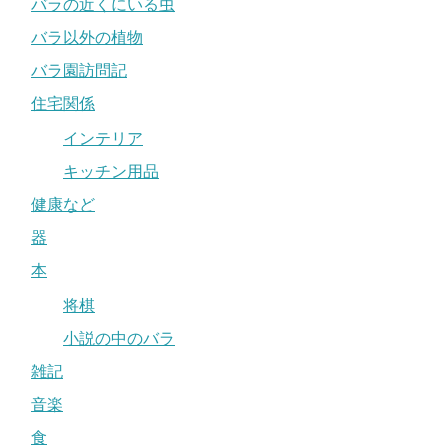
バラの近くにいる虫
バラ以外の植物
バラ園訪問記
住宅関係
インテリア
キッチン用品
健康など
器
本
将棋
小説の中のバラ
雑記
音楽
食