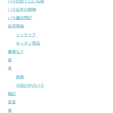
バラの近くにいる虫
バラ以外の植物
バラ園訪問記
住宅関係
インテリア
キッチン用品
健康など
器
本
将棋
小説の中のバラ
雑記
音楽
食