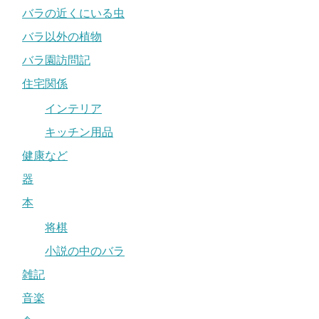
バラの近くにいる虫
バラ以外の植物
バラ園訪問記
住宅関係
インテリア
キッチン用品
健康など
器
本
将棋
小説の中のバラ
雑記
音楽