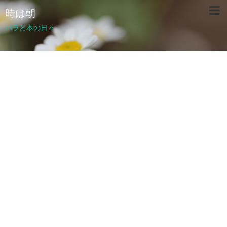
時は朝
バラと本の日々