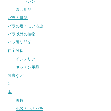
ヘレン
園芸用品
バラの世話
バラの近くにいる虫
バラ以外の植物
バラ園訪問記
住宅関係
インテリア
キッチン用品
健康など
器
本
将棋
小説の中のバラ