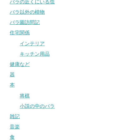
バラの近くにいる虫
バラ以外の植物
バラ園訪問記
住宅関係
インテリア
キッチン用品
健康など
器
本
将棋
小説の中のバラ
雑記
音楽
食